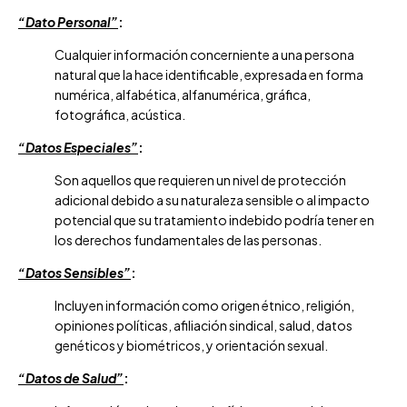
“Dato Personal”
:
Cualquier información concerniente a una persona
natural que la hace identificable, expresada en forma
numérica, alfabética, alfanumérica, gráfica,
fotográfica, acústica.
“Datos Especiales”
:
Son aquellos que requieren un nivel de protección
adicional debido a su naturaleza sensible o al impacto
potencial que su tratamiento indebido podría tener en
los derechos fundamentales de las personas.
“Datos Sensibles”
:
Incluyen información como origen étnico, religión,
opiniones políticas, afiliación sindical, salud, datos
genéticos y biométricos, y orientación sexual.
“Datos de Salud”
: