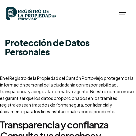
S
k
i
p
t
o
Protección de Datos
c
Personales
o
n
t
e
n
En el Registro de la Propiedad del Cantón Portoviejo protegemos la
t
información personal de la ciudadanía con responsabilidad,
transparencia y apego a la normativa vigente. Nuestro compromiso
es garantizar que los datos proporcionados en los trámites
registrales sean tratados de forma segura, confidencial y
únicamente para los fines institucionales correspondientes.
Transparencia y confianza
Consulta tus derechos y