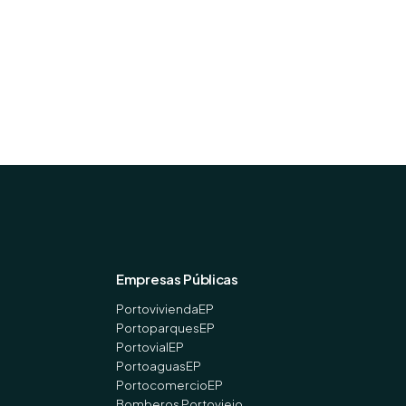
Empresas Públicas
PortoviviendaEP
PortoparquesEP
PortovialEP
PortoaguasEP
PortocomercioEP
Bomberos Portoviejo