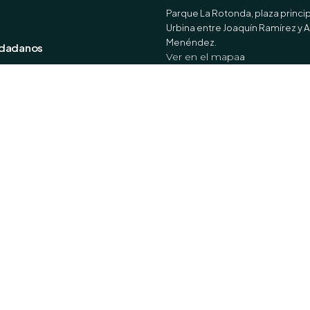
Parque La Rotonda, plaza princip
Urbina entre Joaquín Ramírez y 
Menéndez.
udadanos
Ver en el mapa
a
cios Online
entos Registrales
tro en tu Barrio
Horario de Atención
Lunes a Viernes
8:00 - 17:00