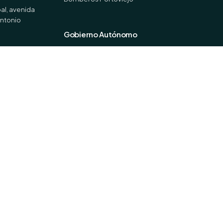
al, avenida
Antonio
Gobierno Autónomo
GAD Portoviejo
Online Portoviejo
Redes Sociales
Facebook
Instagram
X (Twitter)
Youtube
TikTok