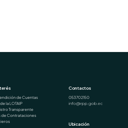
nterés
Contactos
endición de Cuentas
053702150
de la LOTAIP
info@rpp.gob.ec
stro Transparente
s de Contrataciones
cieros
Ubicación