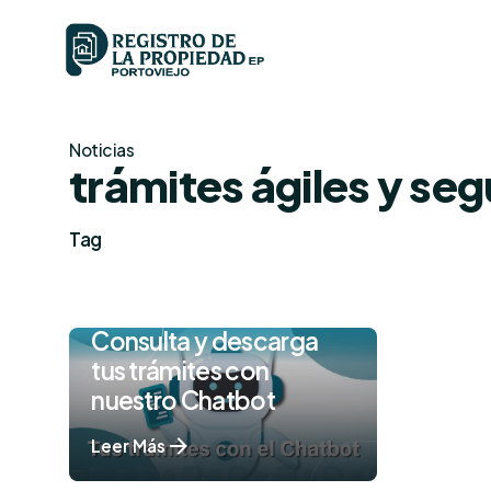
Skip
to
content
Noticias
trámites ágiles y se
Tag
Consulta y descarga
tus trámites con
nuestro Chatbot
Leer Más