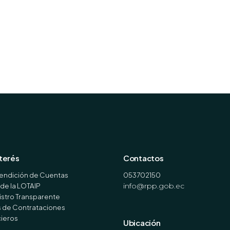
nterés
Contactos
endición de Cuentas
053702150
de la LOTAIP
info@rpp.gob.ec
stro Transparente
s de Contrataciones
cieros
Ubicación