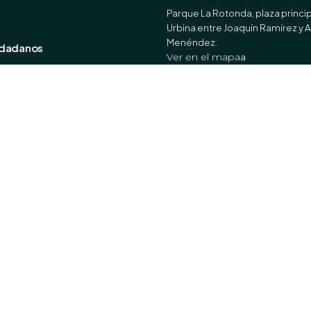
Parque La Rotonda, plaza princip
Urbina entre Joaquín Ramírez y 
Menéndez.
udadanos
Ver en el mapa
a
cios Online
entos Registrales
tro en tu Barrio
Horario de Atención
Lunes a Viernes
8:00 - 17:00