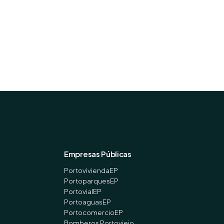
Empresas Públicas
PortoviviendaEP
PortoparquesEP
PortovialEP
PortoaguasEP
PortocomercioEP
Bomberos Portoviejo