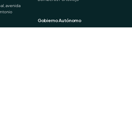
al, avenida
Antonio
Gobierno Autónomo
GAD Portoviejo
Online Portoviejo
Redes Sociales
Facebook
Instagram
X (Twitter)
Youtube
TikTok