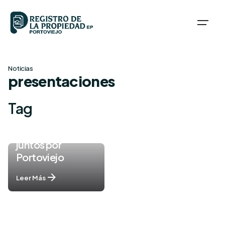
Skip
to
content
Noticias
presentaciones
Tag
Trabajando
juntos por
Portoviejo
Leer Más
1