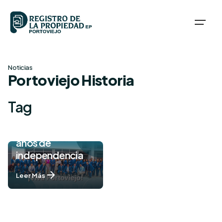
Skip
to
content
Noticias
Portoviejo Historia
Tag
Portoviejo, 204
años de
independencia
Leer Más
1