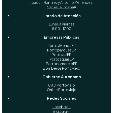
Joaquín Ramírez y Antonio Menéndez.
a
Ver en el mapa
Horario de Atención
Lunes a Viernes
8:00 - 17:00
Empresas Públicas
PortoviviendaEP
PortoparquesEP
PortovialEP
PortoaguasEP
PortocomercioEP
Bomberos Portoviejo
Gobierno Autónomo
GAD Portoviejo
Online Portoviejo
Redes Sociales
Facebook
Instagram