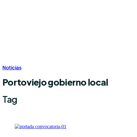
Cumplimiento de la LOTAIP
Cumplimos con la
Transparencia
Contáctanos
© 2026
Registro de la Propiedad de Portoviejo
. Todos los derechos
reservados
Intranet
|
Correo Corporativo
|
Términos y Condiciones
Noticias
Portoviejo gobierno local
Tag