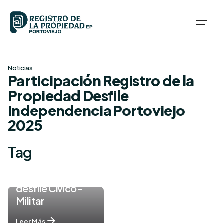
Skip
to
content
Noticias
Participación Registro de la
Propiedad Desfile
Independencia Portoviejo
2025
Tag
Registro de la
Propiedad
participó en el
desfile Cívico-
Militar
Leer Más