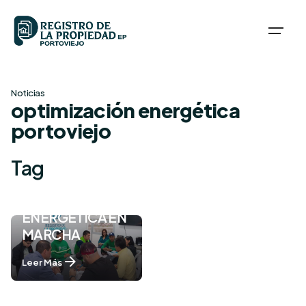
Skip
to
content
Noticias
optimización energética
portoviejo
Tag
OPTIMIZACIÓN
ENERGÉTICA EN
MARCHA
Leer Más