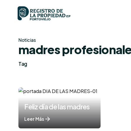
Skip
to
content
Noticias
madres profesional
Tag
Feliz día de las madres
Leer Más