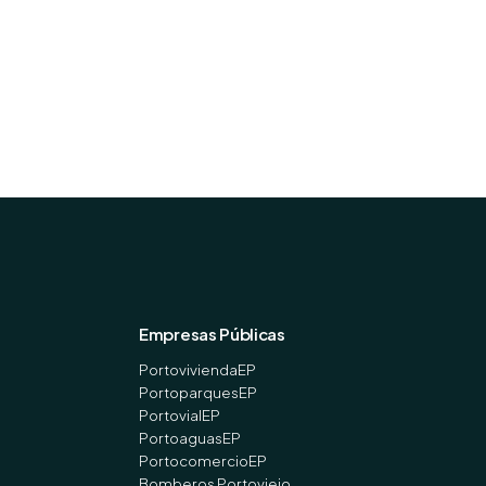
Empresas Públicas
PortoviviendaEP
PortoparquesEP
PortovialEP
PortoaguasEP
PortocomercioEP
Bomberos Portoviejo