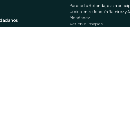
Parque La Rotonda, plaza princip
Urbina entre Joaquín Ramírez y 
Menéndez.
udadanos
Ver en el mapa
a
cios Online
entos Registrales
tro en tu Barrio
Horario de Atención
Lunes a Viernes
8:00 - 17:00