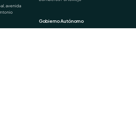
al, avenida
Antonio
Gobierno Autónomo
GAD Portoviejo
Online Portoviejo
Redes Sociales
Facebook
Instagram
X (Twitter)
Youtube
TikTok