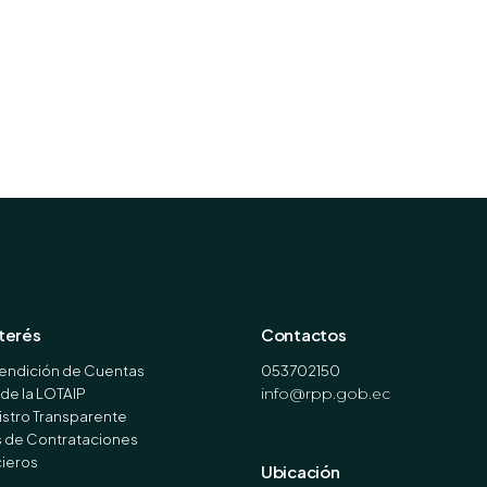
nterés
Contactos
endición de Cuentas
053702150
de la LOTAIP
info@rpp.gob.ec
stro Transparente
s de Contrataciones
cieros
Ubicación