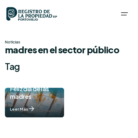
Skip
to
content
Noticias
madres en el sector público
Tag
Feliz día de las
madres
Leer Más
1