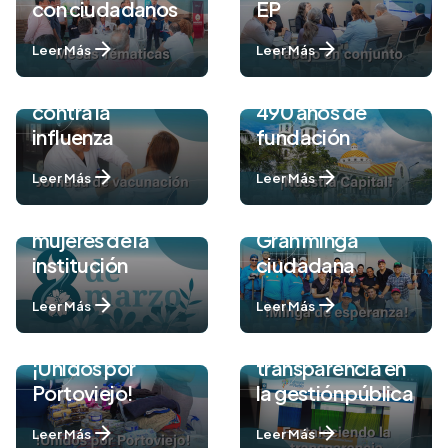
con ciudadanos
EP
Leer Más
Leer Más
Jornada de
vacunación
contra la
490 años de
influenza
fundación
Leer Más
Leer Más
Rendimos
homenaje a las
mujeres de la
Gran minga
institución
ciudadana
Leer Más
Leer Más
Fortaleciendo la
¡Unidos por
transparencia en
Portoviejo!
la gestión pública
Leer Más
Leer Más