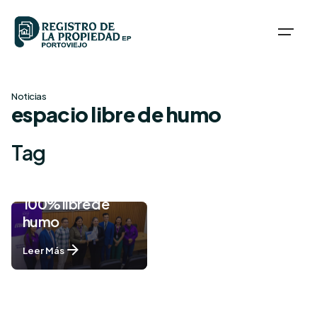
Skip
to
content
Registro de la
Noticias
espacio libre de humo
Propiedad de
Portoviejo EP
Tag
recibe
certificación
como edificio
100% libre de
humo
Leer Más
1