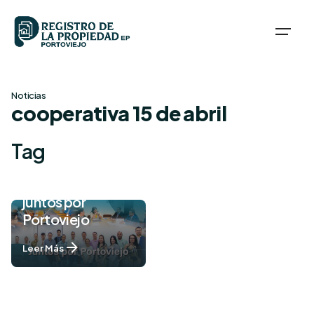
Skip
to
content
Noticias
cooperativa 15 de abril
Tag
Trabajando
juntos por
Portoviejo
Leer Más
1