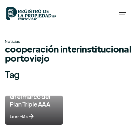
Skip
to
content
Noticias
cooperación interinstitucional
portoviejo
Tag
Se fortalece
cooperación
interinstitucional
en el marco del
Plan Triple AAA
Leer Más