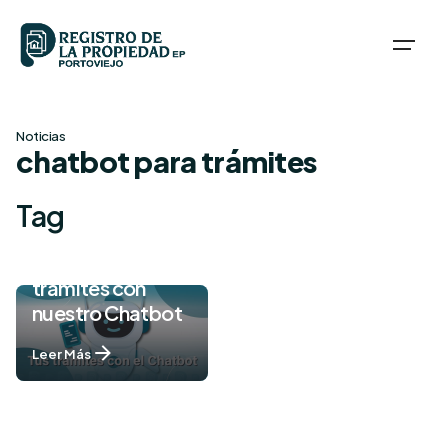
Skip
to
content
Noticias
chatbot para trámites
Tag
Consulta y
descarga tus
trámites con
nuestro Chatbot
Leer Más
1