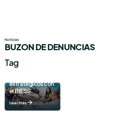
Skip
to
content
Noticias
BUZON DE DENUNCIAS
Tag
Afianzando lazos
estratégicos con
el BIESS
Leer Más
1