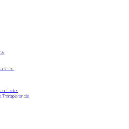
nal
nanciera
resultados
 Transparencia