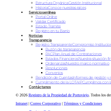
Estructura Orgánica
Gestión Institucional
Historia
Conoce nuestras raíces
Servicios en línea
Portal Online
Validar Certificado
Estado Tramite
Registro en tu Barrio
Noticias
Transparencia
Registro Transparente
Compromiso Institucio
Buzón de transparencia
PAC
Plan Anual de Contrataciones
Estados Financieros
Nuestra situación fi
Ordenanzas
Nuestro marco normativo
Resoluciones
Convenios
Rendición de Cuentas
Informes de gestión y 
Cumplimiento de la LOTAIP
Cumplimos con la
Contáctanos
© 2026
Registro de la Propiedad de Portoviejo
. Todos los d
Intranet
|
Correo Corporativo
|
Términos y Condiciones