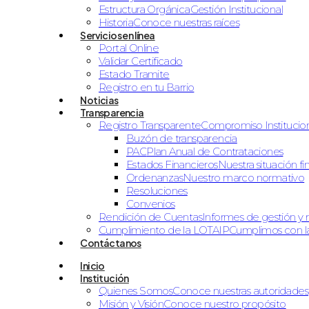
Estructura Orgánica
Gestión Institucional
Historia
Conoce nuestras raíces
Servicios en línea
Portal Online
Validar Certificado
Estado Tramite
Registro en tu Barrio
Noticias
Transparencia
Registro Transparente
Compromiso Institucio
Buzón de transparencia
PAC
Plan Anual de Contrataciones
Estados Financieros
Nuestra situación fi
Ordenanzas
Nuestro marco normativo
Resoluciones
Convenios
Rendición de Cuentas
Informes de gestión y 
Cumplimiento de la LOTAIP
Cumplimos con la
Contáctanos
Inicio
Institución
Quienes Somos
Conoce nuestras autoridades
Misión y Visión
Conoce nuestro propósito