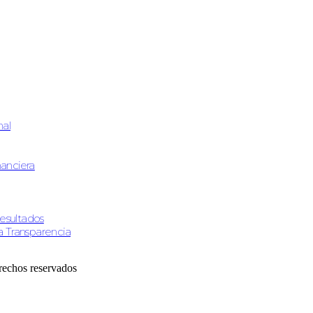
nal
nanciera
resultados
 Transparencia
erechos reservados